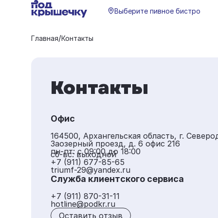
Выберите пивное бистро
/
Главная
Контакты
Контакты
Офис
164500, Архангельская область, г. Северо
Заозерный проезд, д. 6 офис 216
пн-пт: с 09:00 до 18:00
сб-вс: выходной
+7 (911) 677-85-65
triumf-29@yandex.ru
Служба клиентского сервиса
+7 (911) 870-31-11
hotline@podkr.ru
Оставить отзыв