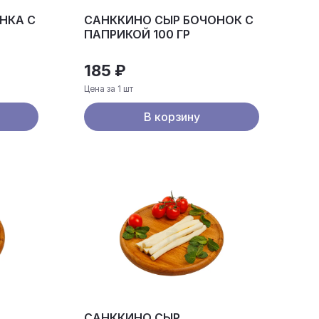
НКА С
САНККИНО СЫР БОЧОНОК С
ПАПРИКОЙ 100 ГР
185 ₽
Цена за 1 шт
В корзину
САНККИНО СЫР