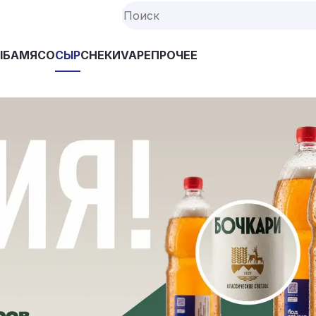
ЫБА
МЯСО
СЫР
СНЕКИ
VAPE
ПРОЧЕЕ