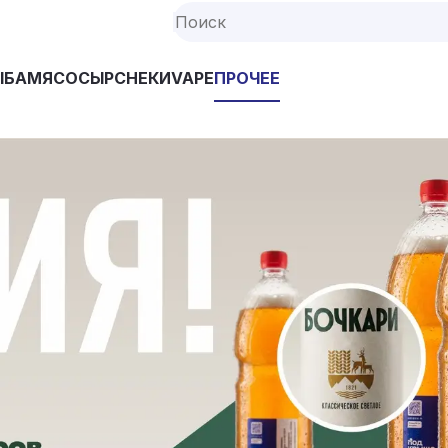
ЫБА
МЯСО
СЫР
СНЕКИ
VAPE
ПРОЧЕЕ