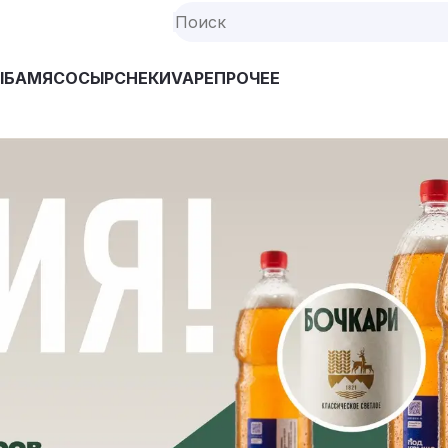
ЫБА
МЯСО
СЫР
СНЕКИ
VAPE
ПРОЧЕЕ