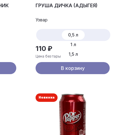
НИК
ГРУША ДИЧКА (АДЫГЕЯ)
Узвар
0,5 л
1 л
110 ₽
1,5 л
Цена без тары
В корзину
Новинка