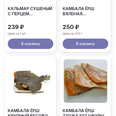
КАЛЬМАР СУШЕНЫЙ
КАМБАЛА ЁРШ
С ПЕРЦЕМ
ВЯЛЕНАЯ
АСТРАХАНКИНА
КУБЕНСКОЕ
90ГР
239 ₽
250 ₽
Цена за 1 шт
Цена за 100 г
В корзину
В корзину
КАМБАЛА ЁРШ
КАМБАЛА ЁРШ
КРУПНЫЙ ВЕСОВОЙ
ТУШКА БЕЗ ШКУРЫ