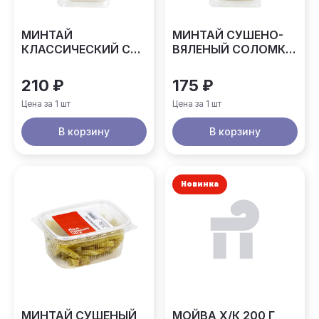
МИНТАЙ
МИНТАЙ СУШЕНО-
КЛАССИЧЕСКИЙ С
ВЯЛЕНЫЙ СОЛОМКА
ПЕРЦЕМ ФИЛЕ
АСТРАХАНКИНА
АСТРАХАНКИНА 90
90ГР
210 ₽
175 ₽
ГР
Цена за 1 шт
Цена за 1 шт
В корзину
В корзину
Новинка
МИНТАЙ СУШЕНЫЙ
МОЙВА Х/К 200 Г