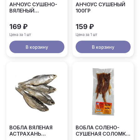
АНЧОУС СУШЕНО-
АНЧОУС СУШЕНЫЙ
ВЯЛЕНЫЙ
100ГР
АСТРАХАНКИНА
90ГР
169 ₽
159 ₽
Цена за 1 шт
Цена за 1 шт
В корзину
В корзину
ВОБЛА ВЯЛЕНАЯ
ВОБЛА СОЛЕНО-
АСТРАХАНЬ
СУШЕНАЯ СОЛОМКА