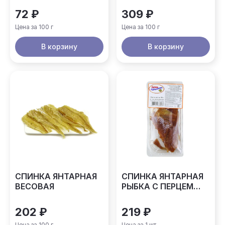
72 ₽
309 ₽
Цена за 100 г
Цена за 100 г
В корзину
В корзину
СПИНКА ЯНТАРНАЯ
СПИНКА ЯНТАРНАЯ
ВЕСОВАЯ
РЫБКА С ПЕРЦЕМ
АСТРАХАНКИНА
90ГР
202 ₽
219 ₽
Цена за 100 г
Цена за 1 шт